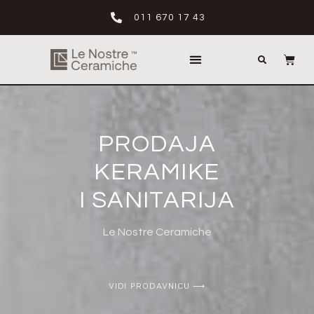
011 670 17 43
PRODAJA
KERAMIKE
I SANITARIJA
Le Nostre Ceramiche
VIDI PRODAVNICU ⟶