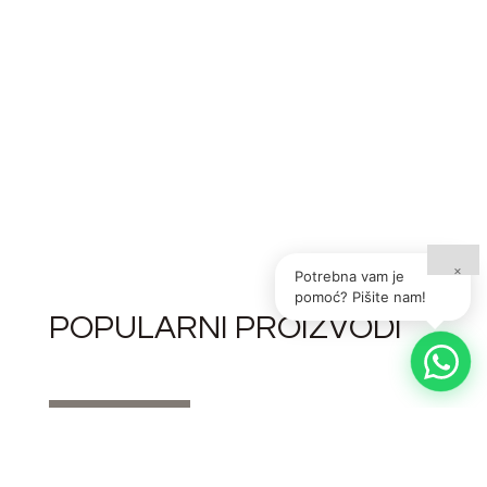
×
Potrebna vam je
pomoć? Pišite nam!
POPULARNI PROIZVODI
VIDI SVE ⟶