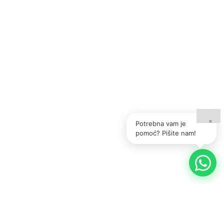
×
Potrebna vam je
pomoć? Pišite nam!