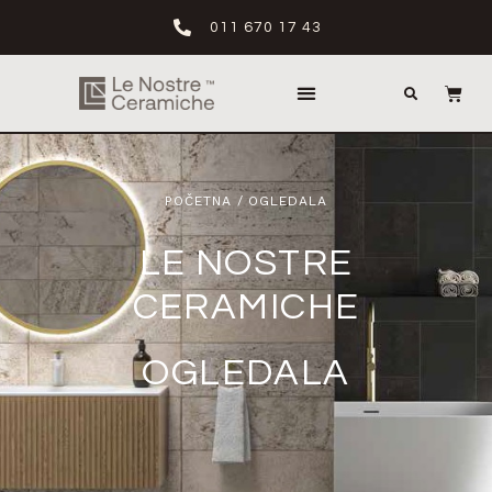
011 670 17 43
POČETNA
/ OGLEDALA
LE NOSTRE
CERAMICHE
OGLEDALA