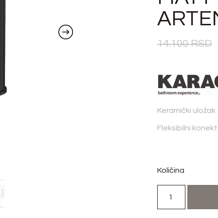
ARTE
14.100
RSD
Keramički uložak
Fleksibilni konek
Količina