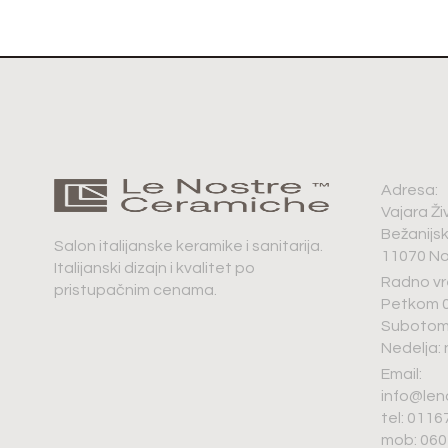
Adresa:
Vajara Ži
Bežanijs
Salon italijanske keramike i sanitarija.
11070 No
Italijanski dizajn i kvalitet po
Radno vr
pristupačnim cenama.
Petkom 0
Subotom 
Nedelja:
Email:
info@len
tel: 011
mob: 06