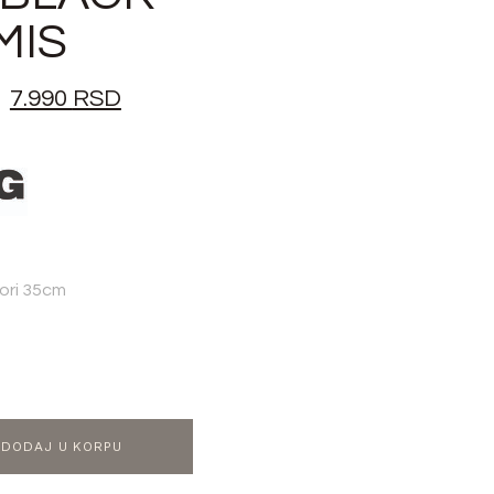
MIS
7.990
RSD
tori 35cm
DODAJ U KORPU