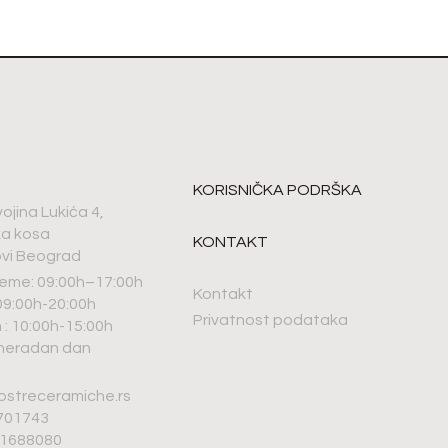
KORISNIČKA PODRŠKA
vojina Lukića 4,
ka kosa
KONTAKT
vi Beograd
eme: 09:00h–17:00h
Kontakt
9:00h-20:00h
Privatnost podataka
: 10:00h-15:00h
 neradan dan
ostreceramiche.rs
6701743
01688080