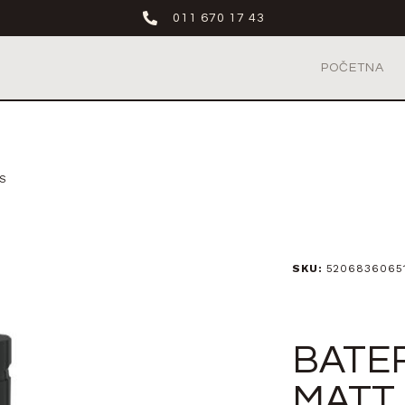
011 670 17 43
POČETNA
S
SKU:
5206836065
BATER
MATT