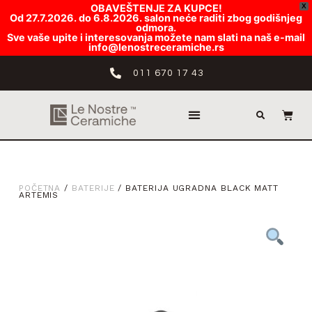
OBAVEŠTENJE ZA KUPCE!
X
Od 27.7.2026. do 6.8.2026. salon neće raditi zbog godišnjeg
odmora.
Sve vaše upite i interesovanja možete nam slati na naš e-mail
info@lenostreceramiche.rs
011 670 17 43
POČETNA
/
BATERIJE
/ BATERIJA UGRADNA BLACK MATT
ARTEMIS