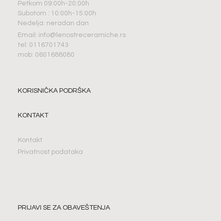
Petkom 09:00h-20:00h
Subotom : 10:00h-15:00h
Nedelja: neradan dan
Email: info@lenostreceramiche.rs
tel: 0116701743
mob: 0601688080
KORISNIČKA PODRŠKA
KONTAKT
Kontakt
Privatnost podataka
PRIJAVI SE ZA OBAVEŠTENJA