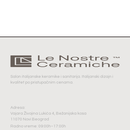
Salon italijanske keramike i sanitarija. Italijanski dizajn i
kvalitet po pristupačnim cenama.
Adresa:
Vajara Živojina Lukića 4, Bežanijska kosa
11070 Novi Beograd
Radno vreme: 09:00h–17:00h