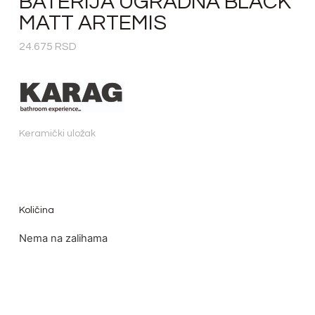
BATERIJA UGRADNA BLACK
MATT ARTEMIS
24.675
RSD
Keramički uložak
Količina
Nema na zalihama