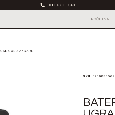
011 670 17 43
POČETNA
ROSE GOLD ANDARE
SKU:
5206836069
BATE
UGRA