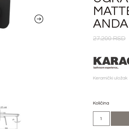
MATT
ANDA
27.200
RSD
Keramički uložak
Količina