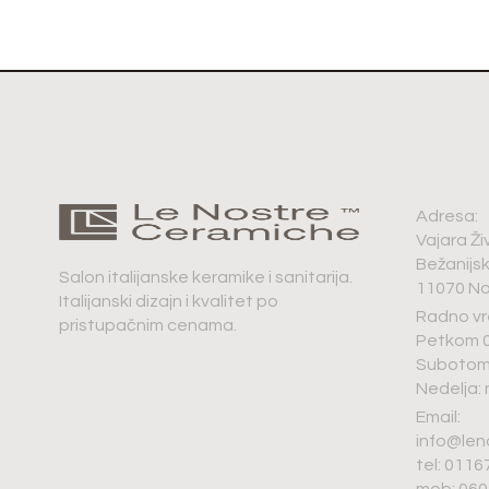
Adresa:
Vajara Ži
Bežanijs
Salon italijanske keramike i sanitarija.
11070 No
Italijanski dizajn i kvalitet po
Radno vr
pristupačnim cenama.
Petkom 0
Subotom 
Nedelja:
Email:
info@len
tel: 011