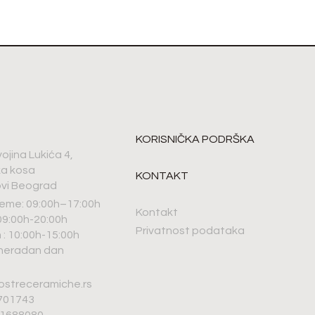
KORISNIČKA PODRŠKA
vojina Lukića 4,
ka kosa
KONTAKT
vi Beograd
eme: 09:00h–17:00h
Kontakt
9:00h-20:00h
Privatnost podataka
: 10:00h-15:00h
 neradan dan
ostreceramiche.rs
6701743