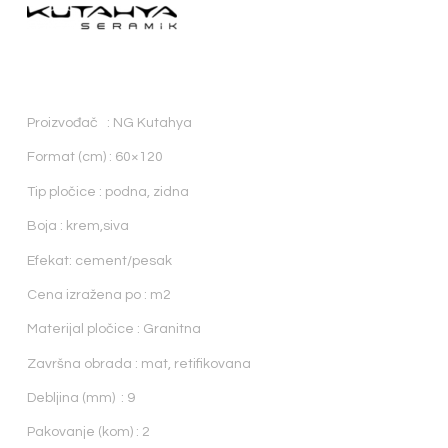
Proizvođač : NG Kutahya
Format (cm) : 60×120
Tip pločice : podna, zidna
Boja : krem,siva
Efekat: cement/pesak
Cena izražena po : m2
Materijal pločice : Granitna
Završna obrada : mat, retifikovana
Debljina (mm) : 9
Pakovanje (kom) : 2