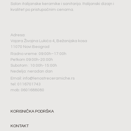
Salon italijanske keramike i sanitarija. Italijanski dizajn i
kvalitet po pristupačnim cenama.
Adresa:
Vajara Živojina Lukića 4, Bežanijska kosa
11070 Novi Beograd
Radno vreme: 09:00h–17:00h
Petkom 09:00h-20:00h
Subotom : 10:00h-15:00h
Nedelja: neradan dan
Email: info@lenostreceramiche.rs
tel: 0116701743
mob: 0601688080
KORISNIČKA PODRŠKA
KONTAKT