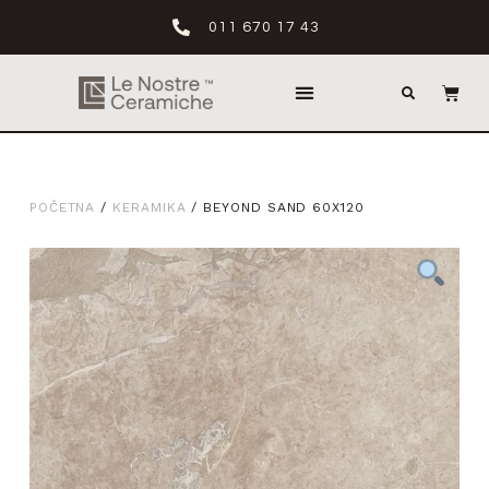
011 670 17 43
POČETNA
/
KERAMIKA
/ BEYOND SAND 60X120