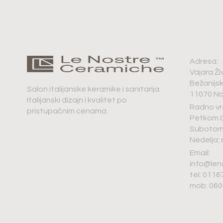
Adresa:
Vajara Ži
Bežanijs
Salon italijanske keramike i sanitarija.
11070 No
Italijanski dizajn i kvalitet po
Radno vr
pristupačnim cenama.
Petkom 0
Subotom 
Nedelja:
Email:
info@len
tel: 011
mob: 06