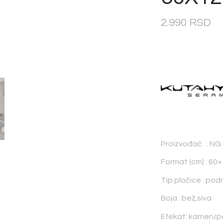
2.990
RSD
Proizvođač : NG
Format (cm) : 60
Tip pločice : pod
Boja : bež,siva
Efekat: kamen/p