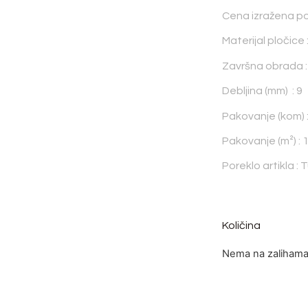
Cena izražena po
Materijal pločice 
Završna obrada :
Debljina (mm) : 9
Pakovanje (kom) :
Pakovanje (m²) : 
Poreklo artikla : 
Količina
Nema na zaliham