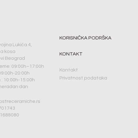
KORISNIČKA PODRŠKA
vojina Lukića 4,
ka kosa
KONTAKT
vi Beograd
eme: 09:00h–17:00h
Kontakt
9:00h-20:00h
Privatnost podataka
: 10:00h-15:00h
 neradan dan
ostreceramiche.rs
6701743
01688080