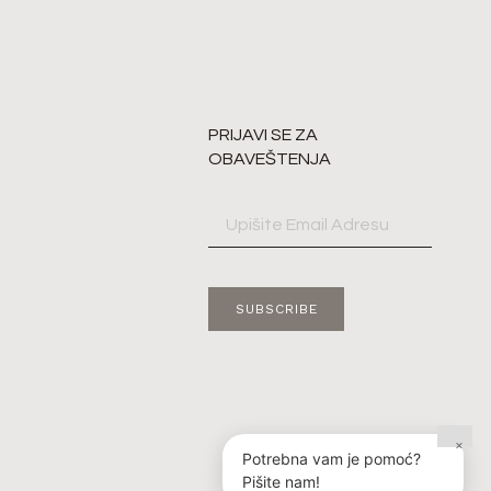
PRIJAVI SE ZA
OBAVEŠTENJA
SUBSCRIBE
×
Potrebna vam je pomoć?
Pišite nam!