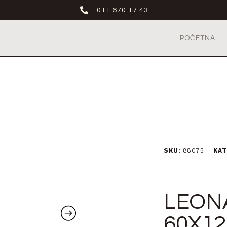
011 670 17 43
POČETNA
SKU:
88075
KAT
LEON
60X12