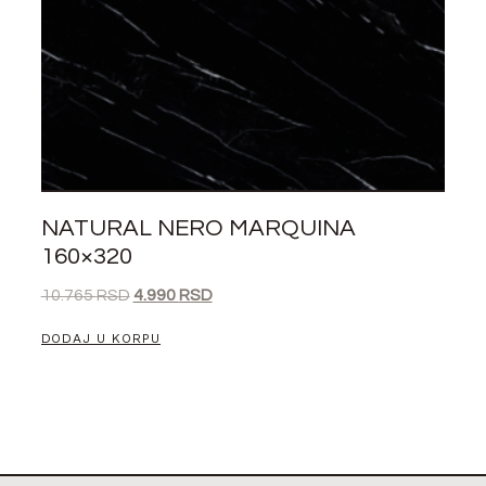
NATURAL NERO MARQUINA
160×320
10.765
RSD
4.990
RSD
DODAJ U KORPU