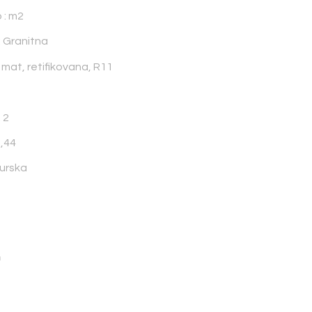
 : m2
: Granitna
 mat, retifikovana, R11
 2
1,44
Turska
a