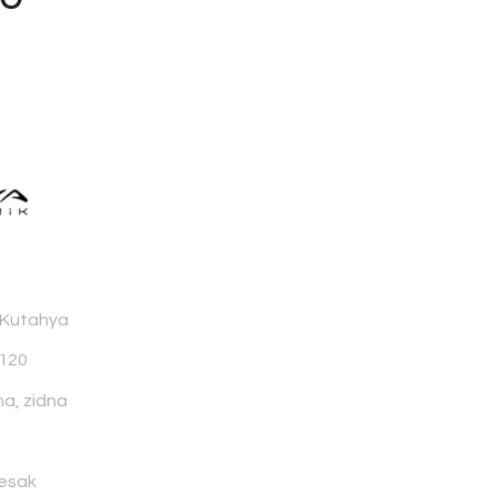
 Kutahya
×120
na, zidna
esak