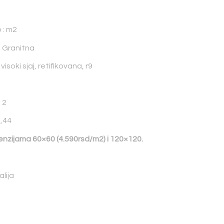
 : m2
: Granitna
isoki sjaj, retifikovana, r9
 2
1,44
enzijama 60×60 (4.590rsd/m2)
i 120×120.
alija