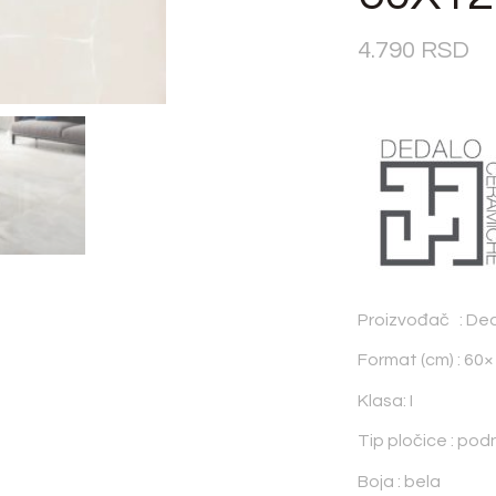
4.790
RSD
Proizvođač : De
Format (cm) : 60
Klasa: I
Tip pločice : pod
Boja : bela