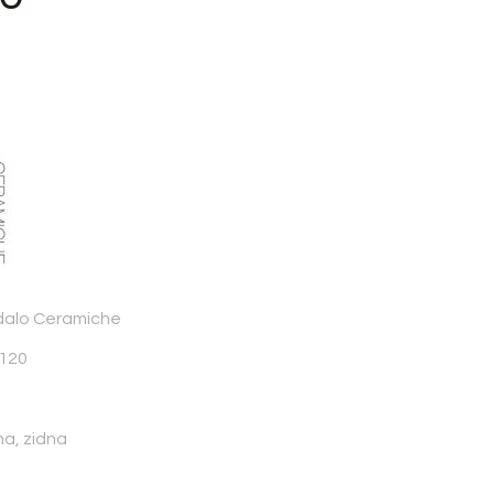
dalo Ceramiche
×120
na, zidna