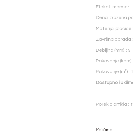
Efekat: mermer
Cena izražena po
Materijal pločice 
Završna obrada : v
Debljina (mm) : 9
Pakovanje (kom) :
Pakovanje (m²) : 
Dostupno i u dim
Poreklo artikla : It
Količina