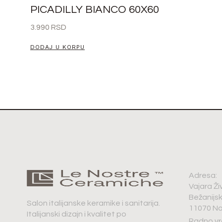
PICADILLY BIANCO 60X60
3.990
RSD
DODAJ U KORPU
Adresa:
Vajara Ži
Bežanijs
Salon italijanske keramike i sanitarija.
11070 No
Italijanski dizajn i kvalitet po
Radno vr