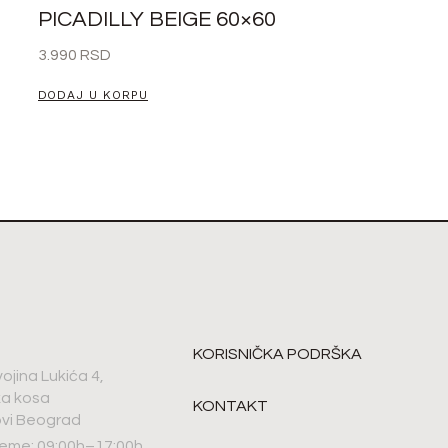
PICADILLY BEIGE 60×60
3.990
RSD
DODAJ U KORPU
KORISNIČKA PODRŠKA
vojina Lukića 4,
ka kosa
KONTAKT
vi Beograd
eme: 09:00h–17:00h