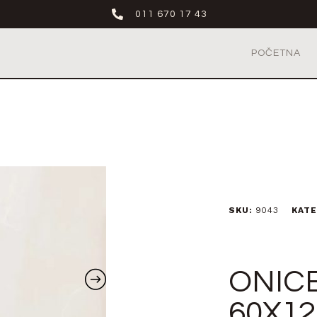
011 670 17 43
POČETNA
SKU:
9043
KATE
ONIC
60X12